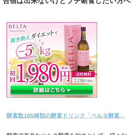
合宿は出来ないけどプチ断食したい方へ
酵素数165種類の酵素ドリンク「ベルタ酵素」