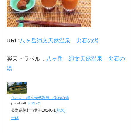
URL:
八ヶ岳縄文天然温泉 尖石の湯
楽天トラベル：
八ヶ岳 縄文天然温泉 尖石の
湯
八ヶ岳 縄文天然温泉 尖石の湯
posted with
トマレバ
長野県茅野市豊平10246-1
[地図]
一休