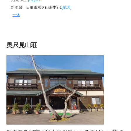
posted with
トマレバ
新潟県十日町市松之山湯本7-1
[地図]
一休
奥只見山荘