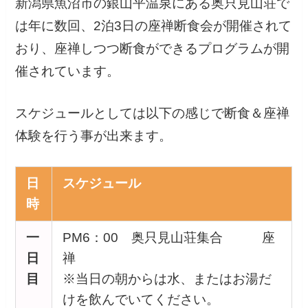
新潟県魚沼市の銀山平温泉にある奥只見山荘で
は年に数回、2泊3日の座禅断食会が開催されて
おり、座禅しつつ断食ができるプログラムが開
催されています。
スケジュールとしては以下の感じで断食＆座禅
体験を行う事が出来ます。
日
スケジュール
時
一
PM6：00 奥只見山荘集合 座
日
禅
目
※当日の朝からは水、またはお湯だ
けを飲んでいてください。