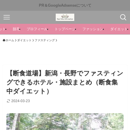
PR＆GoogleAdsenseについて
ット
脱毛
プロフィール
トップページ
ファッション
ダイエット
ホーム
ダイエット
ファスティング
【断食道場】新潟・長野でファスティン
グできるホテル・施設まとめ（断食集
中ダイエット）
2024-03-23