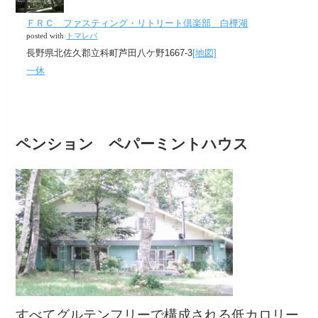
ＦＲＣ ファスティング・リトリート倶楽部 白樺湖
posted with
トマレバ
長野県北佐久郡立科町芦田八ケ野1667-3
[地図]
一休
ペンション ペパーミントハウス
すべてグルテンフリーで構成される低カロリー