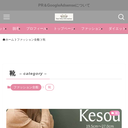
PR＆GoogleAdsenseについて
ット
脱毛
プロフィール
トップページ
ファッション
ダイエット
ホーム
ファッション全般
靴
靴
– category –
ファッション全般
靴
靴