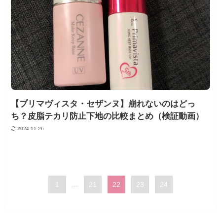
【プリマヴィスタ・セザンヌ】崩れないのはどっ
ち？皮脂テカリ防止下地の比較まとめ（検証動画）
2024-11-26
1
...
21
22
23
24