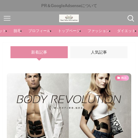
PR＆GoogleAdsenseについて
ット
脱毛
プロフィール
トップページ
ファッション
ダイエット
新着記事
人気記事
機器