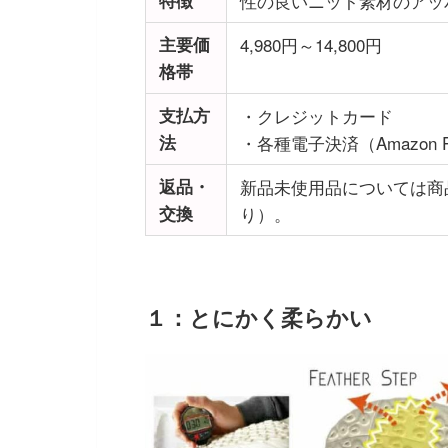
性の良いニット素材のアッ
主要価
4,980円～14,800円
格帯
支払方
・クレジットカード
法
・各種電子決済（Amazon Pa
返品・
新品未使用品については商
交換
り）。
１：とにかく柔らかい