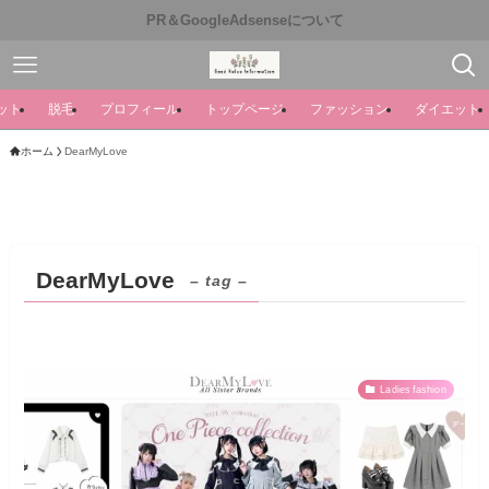
PR＆GoogleAdsenseについて
ット
脱毛
プロフィール
トップページ
ファッション
ダイエット
ホーム
DearMyLove
DearMyLove
– tag –
Ladies fashion