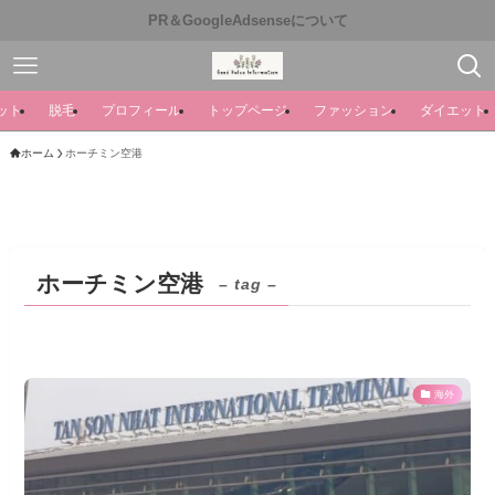
PR＆GoogleAdsenseについて
ット
脱毛
プロフィール
トップページ
ファッション
ダイエット
ホーム
ホーチミン空港
ホーチミン空港
– tag –
海外