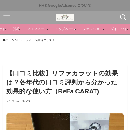
PR＆GoogleAdsenseについて
ット
脱毛
プロフィール
トップページ
ファッション
ダイエット
ホーム
ビューティー
美容グッズ
【口コミ比較】リファカラットの効果
は？各年代の口コミ評判から分かった
効果的な使い方（ReFa CARAT)
2024-04-28