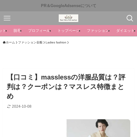
PR＆GoogleAdsenseについて
ット
脱毛
プロフィール
トップページ
ファッション
ダイエット
ホーム
ファッション全般
Ladies fashion
【口コミ】masslessの洋服品質は？評
判は？クーポンは？マスレス特徴まと
め
2024-10-08