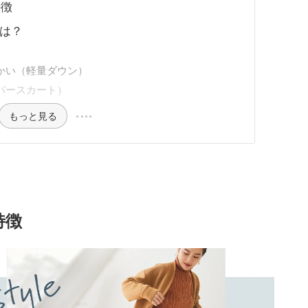
特徴
判は？
かい（軽量ダウン）
パースカート）
もっと見る
特徴