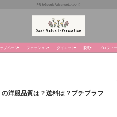
PR＆GoogleAdsenseについて
ップページ
ファッション
ダイエット
脱毛
プロフィ
） の洋服品質は？送料は？プチプラフ