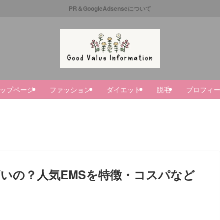
PR＆GoogleAdsenseについて
ップページ
ファッション
ダイエット
脱毛
プロフィ
高いの？人気EMSを特徴・コスパなど