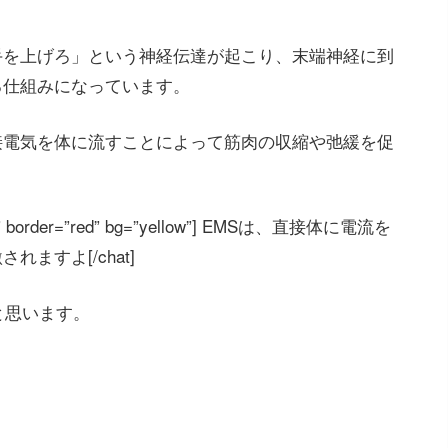
手を上げろ」という神経伝達が起こり、末端神経に到
る仕組みになっています。
接電気を体に流すことによって筋肉の収縮や弛緩を促
=”left” border=”red” bg=”yellow”] EMSは、直接体に電流を
ますよ[/chat]
と思います。