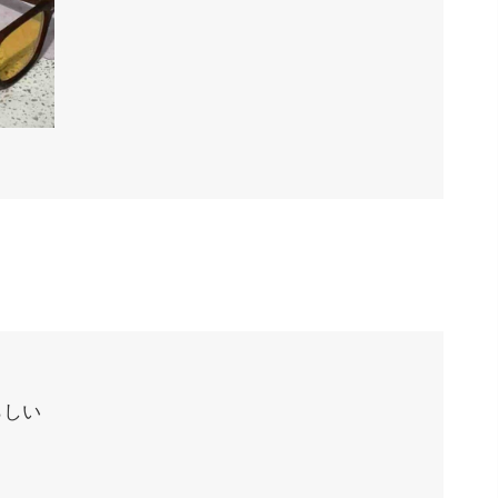
。
らしい