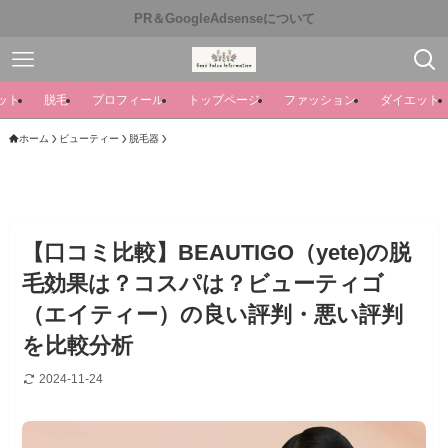
PR＆GoogleAdsenseについて
ット
脱毛
プロフィール
トップページ
ファッション
ダイエット
ホーム
ビューティー
脱毛器
【口コミ比較】BEAUTIGO（yete)の脱
毛効果は？コスパは？ビューティゴ
（エイティー）の良い評判・悪い評判
を比較分析
2024-11-24