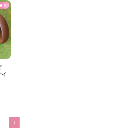
靴
ど
サイ
1